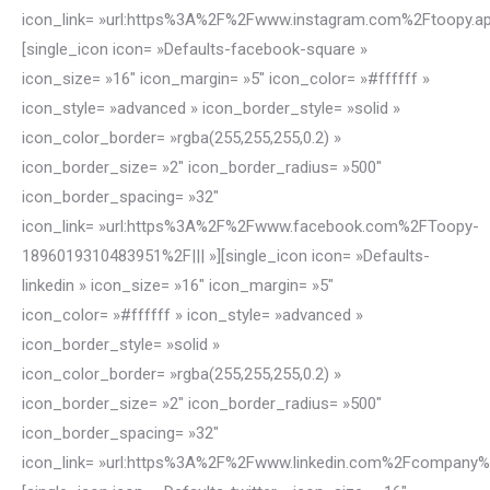
icon_link= »url:https%3A%2F%2Fwww.instagram.com%2Ftoopy.app
[single_icon icon= »Defaults-facebook-square »
icon_size= »16″ icon_margin= »5″ icon_color= »#ffffff »
icon_style= »advanced » icon_border_style= »solid »
icon_color_border= »rgba(255,255,255,0.2) »
icon_border_size= »2″ icon_border_radius= »500″
icon_border_spacing= »32″
icon_link= »url:https%3A%2F%2Fwww.facebook.com%2FToopy-
1896019310483951%2F||| »][single_icon icon= »Defaults-
linkedin » icon_size= »16″ icon_margin= »5″
icon_color= »#ffffff » icon_style= »advanced »
icon_border_style= »solid »
icon_color_border= »rgba(255,255,255,0.2) »
icon_border_size= »2″ icon_border_radius= »500″
icon_border_spacing= »32″
icon_link= »url:https%3A%2F%2Fwww.linkedin.com%2Fcompany%2