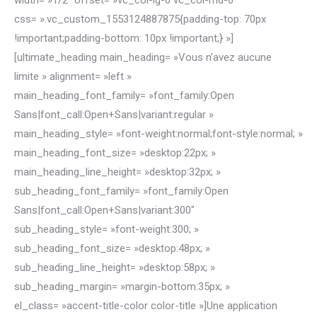
width= »1/2″ offset= »vc_col-lg-6 vc_col-md-6″
css= ».vc_custom_1553124887875{padding-top: 70px
!important;padding-bottom: 10px !important;} »]
[ultimate_heading main_heading= »Vous n’avez aucune
limite » alignment= »left »
main_heading_font_family= »font_family:Open
Sans|font_call:Open+Sans|variant:regular »
main_heading_style= »font-weight:normal;font-style:normal; »
main_heading_font_size= »desktop:22px; »
main_heading_line_height= »desktop:32px; »
sub_heading_font_family= »font_family:Open
Sans|font_call:Open+Sans|variant:300″
sub_heading_style= »font-weight:300; »
sub_heading_font_size= »desktop:48px; »
sub_heading_line_height= »desktop:58px; »
sub_heading_margin= »margin-bottom:35px; »
el_class= »accent-title-color color-title »]Une application