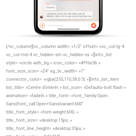
[/vc_column][vc_column width= »1/2″ offset= »vc_col-lg-4
vc_col-md-4 vc_hidden-sm vc_hidden-xs »][info_list
style= »circle with_bg » icon_color= »#ff6e3b »
font_size_icon= »24″ eg_br_width= »1″
connector_color= »rgba(255,110,59,0.5) »][info_list_item
list_title= »Centre d’intérêt » list_icon= »Defaults-bolt flash »
animation= »fadeIn » title_font= »font_family:Open
Sans|font_call:Open+Sans|variant:600″
title_font_style= »font-weight:600; »
title_font_size= »desktop:15px; »
title_font_line_height= »desktop:35px; »