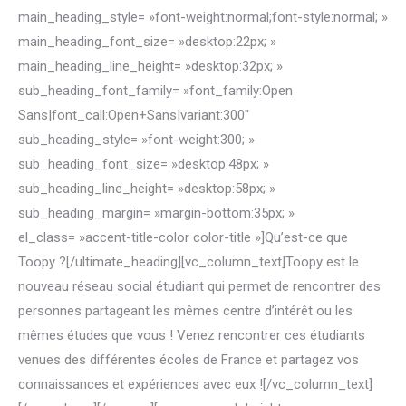
main_heading_style= »font-weight:normal;font-style:normal; »
main_heading_font_size= »desktop:22px; »
main_heading_line_height= »desktop:32px; »
sub_heading_font_family= »font_family:Open
Sans|font_call:Open+Sans|variant:300″
sub_heading_style= »font-weight:300; »
sub_heading_font_size= »desktop:48px; »
sub_heading_line_height= »desktop:58px; »
sub_heading_margin= »margin-bottom:35px; »
el_class= »accent-title-color color-title »]Qu’est-ce que
Toopy ?[/ultimate_heading][vc_column_text]Toopy est le
nouveau réseau social étudiant qui permet de rencontrer des
personnes partageant les mêmes centre d’intérêt ou les
mêmes études que vous ! Venez rencontrer ces étudiants
venues des différentes écoles de France et partagez vos
connaissances et expériences avec eux ![/vc_column_text]