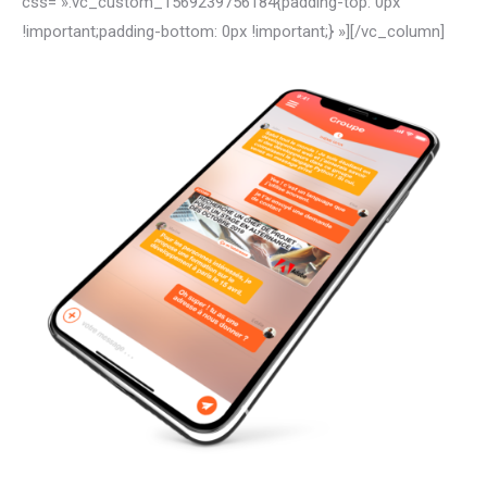
css= ».vc_custom_1569239756184{padding-top: 0px
!important;padding-bottom: 0px !important;} »]
[/vc_column]