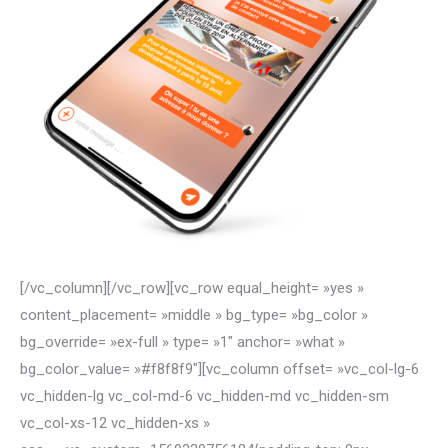
[/vc_column][/vc_row][vc_row equal_height= »yes »
content_placement= »middle » bg_type= »bg_color »
bg_override= »ex-full » type= »1″ anchor= »what »
bg_color_value= »#f8f8f9″][vc_column offset= »vc_col-lg-6
vc_hidden-lg vc_col-md-6 vc_hidden-md vc_hidden-sm
vc_col-xs-12 vc_hidden-xs »