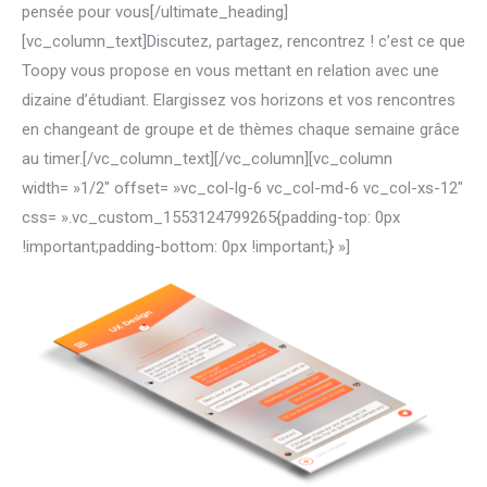
pensée pour vous[/ultimate_heading]
[vc_column_text]Discutez, partagez, rencontrez ! c’est ce que
Toopy vous propose en vous mettant en relation avec une
dizaine d’étudiant. Elargissez vos horizons et vos rencontres
en changeant de groupe et de thèmes chaque semaine grâce
au timer.[/vc_column_text][/vc_column][vc_column
width= »1/2″ offset= »vc_col-lg-6 vc_col-md-6 vc_col-xs-12″
css= ».vc_custom_1553124799265{padding-top: 0px
!important;padding-bottom: 0px !important;} »]