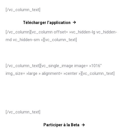
[/vc_column_text]
Télécharger l’application
[/vc_column][vc_column offset= »vc_hidden-lg vc_hidden-
md vc_hidden-sm »][vc_column_text]
TOOPY
[/vc_column_text][vc_single_image image= »1016″
img_size= »large » alignment= »center »][vc_column_text]
SUR UN TEMPS LIMITÉ…
VOS RENCONTRES SONT ILLIMITÉES
[/vc_column_text]
Participer à la Beta