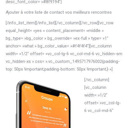
desc_font_color= »#8f9194″]
Ajouter à votre liste de contact vos meilleurs rencontres
[/info_list_item][/info_list][/vc_column][/vc_row][vc_row
equal_height= »yes » content_placement= »middle »
bg_type= »bg_color » bg_override= »ex-full » type= »1″
anchor= »what » bg_color_value= »#f4f4f4″][vc_column
width= »1/2″ offset= »vc_col-lg-6 vc_col-md-6 vc_hidden-sm
vc_hidden-xs » css= ».vc_custom_1495717976002{padding-
top: 50px !important;padding-bottom: 50px !important;} »]
[/vc_column]
[vc_column
width= »1/2″
offset= »vc_col-lg-
6 vc_col-md-6″