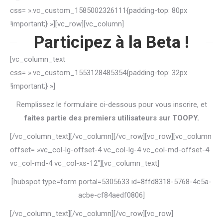
css= ».vc_custom_1585002326111{padding-top: 80px
!important;} »][vc_row][vc_column]
Participez à la Beta !
[vc_column_text
css= ».vc_custom_1553128485354{padding-top: 32px
!important;} »]
Remplissez le formulaire ci-dessous pour vous inscrire, et
faites partie des premiers utilisateurs sur TOOPY.
[/vc_column_text][/vc_column][/vc_row][vc_row][vc_column
offset= »vc_col-lg-offset-4 vc_col-lg-4 vc_col-md-offset-4
vc_col-md-4 vc_col-xs-12″][vc_column_text]
[hubspot type=form portal=5305633 id=8ffd8318-5768-4c5a-
acbe-cf84aedf0806]
[/vc_column_text][/vc_column][/vc_row][vc_row]