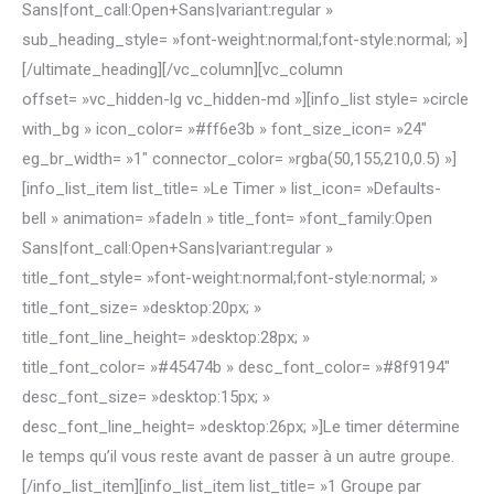
Sans|font_call:Open+Sans|variant:regular »
sub_heading_style= »font-weight:normal;font-style:normal; »]
[/ultimate_heading][/vc_column][vc_column
offset= »vc_hidden-lg vc_hidden-md »][info_list style= »circle
with_bg » icon_color= »#ff6e3b » font_size_icon= »24″
eg_br_width= »1″ connector_color= »rgba(50,155,210,0.5) »]
[info_list_item list_title= »Le Timer » list_icon= »Defaults-
bell » animation= »fadeIn » title_font= »font_family:Open
Sans|font_call:Open+Sans|variant:regular »
title_font_style= »font-weight:normal;font-style:normal; »
title_font_size= »desktop:20px; »
title_font_line_height= »desktop:28px; »
title_font_color= »#45474b » desc_font_color= »#8f9194″
desc_font_size= »desktop:15px; »
desc_font_line_height= »desktop:26px; »]Le timer détermine
le temps qu’il vous reste avant de passer à un autre groupe.
[/info_list_item][info_list_item list_title= »1 Groupe par