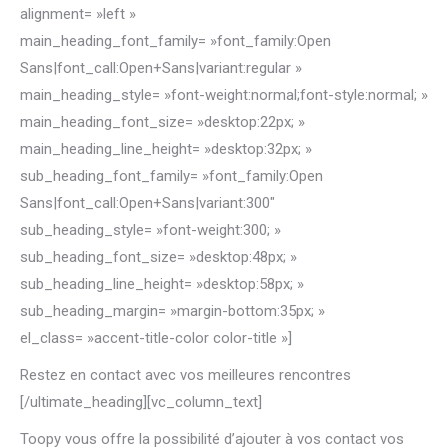
alignment= »left »
main_heading_font_family= »font_family:Open
Sans|font_call:Open+Sans|variant:regular »
main_heading_style= »font-weight:normal;font-style:normal; »
main_heading_font_size= »desktop:22px; »
main_heading_line_height= »desktop:32px; »
sub_heading_font_family= »font_family:Open
Sans|font_call:Open+Sans|variant:300″
sub_heading_style= »font-weight:300; »
sub_heading_font_size= »desktop:48px; »
sub_heading_line_height= »desktop:58px; »
sub_heading_margin= »margin-bottom:35px; »
el_class= »accent-title-color color-title »]
Restez en contact avec vos meilleures rencontres
[/ultimate_heading][vc_column_text]
Toopy vous offre la possibilité d’ajouter à vos contact vos