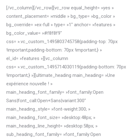
[/vc_column][/vc_row][vc_row equal_height= »yes »
content_placement= »middle » bg_type= »bg_color »
bg_override= »ex-full » type= »1″ anchor= »features »
bg_color_value= »#f8f8f9″
css= ».vc_custom_1495803745758{padding-top: 70px
!important;padding-bottom: 70px !important;} »
el_id= »features »][vc_column
css= ».vc_custom_1495714030119{padding-bottom: 70px
!important;} »][ultimate_heading main_heading= »Une
expérience nouvelle ! »
main_heading_font_family= »font_family:Open
Sans|font_call:Open+Sans|variant:300″
main_heading_style= »font-weight:300; »
main_heading_font_size= »desktop:48px; »
main_heading_line_height= »desktop:58px; »
sub_heading_font_family= »font_family:Open