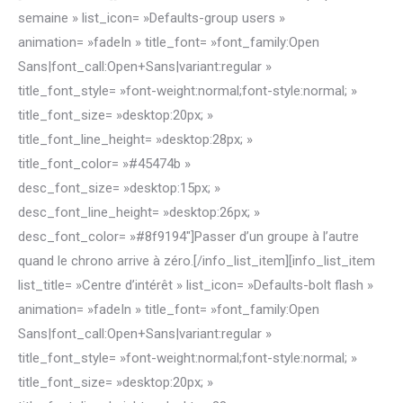
semaine » list_icon= »Defaults-group users »
animation= »fadeIn » title_font= »font_family:Open
Sans|font_call:Open+Sans|variant:regular »
title_font_style= »font-weight:normal;font-style:normal; »
title_font_size= »desktop:20px; »
title_font_line_height= »desktop:28px; »
title_font_color= »#45474b »
desc_font_size= »desktop:15px; »
desc_font_line_height= »desktop:26px; »
desc_font_color= »#8f9194″]Passer d’un groupe à l’autre
quand le chrono arrive à zéro.[/info_list_item][info_list_item
list_title= »Centre d’intérêt » list_icon= »Defaults-bolt flash »
animation= »fadeIn » title_font= »font_family:Open
Sans|font_call:Open+Sans|variant:regular »
title_font_style= »font-weight:normal;font-style:normal; »
title_font_size= »desktop:20px; »