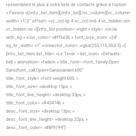
ressemblent le plus à votre liste de contacts grâce à l’option
« Favoris »[/info_list_item][/info_list][/vc_column][vc_column
width= »1/2″ offset= »vc_col-lg-4 vc_col-md-4 vc_hidden-sm
vc_hidden-xs »][info_list position= »right » style= »circle
with_bg » icon_color= »#ff6e3b » font_size_icon= »24″
eg_br_width= »1″ connector_color= »rgba(255,110,59,0.5) »]
[info_list_item list_title= »Le Timer » list_icon= »Defaults-
bell » animation= »fadeIn » title_font= »font_family:Open
Sans|font_call:Open+Sans|variant:600″
title_font_style= »font-weight:600; »
title_font_size= »desktop:15px; »
title_font_line_height= »desktop:35px; »
title_font_color= »#45474b »
desc_font_size= »desktop:13px; »
desc_font_line_height= »desktop:22px; »
desc_font_color= »#8f9194″]