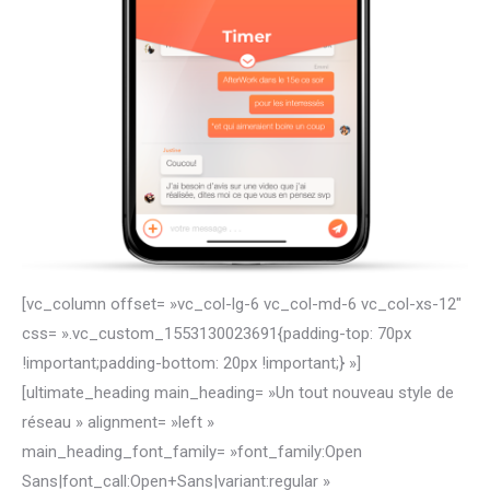
[vc_column offset= »vc_col-lg-6 vc_col-md-6 vc_col-xs-12″
css= ».vc_custom_1553130023691{padding-top: 70px
!important;padding-bottom: 20px !important;} »]
[ultimate_heading main_heading= »Un tout nouveau style de
réseau » alignment= »left »
main_heading_font_family= »font_family:Open
Sans|font_call:Open+Sans|variant:regular »