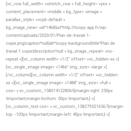
[vc_row full_width= »stretch_row » full_height= »yes »
content_placement= »middle » bg_type= »image »
parallax_style= »vcpb-default »
bg_image_new= »id^1468|url^http://toopy-app.fr/wp-
content/uploads/2020/01/Plan-de-travail-1-
copie.png|caption^null|alt^toopy-background|title^Plan de
travail 1 copie|description^null » bg_image_repeat= »no-
repeat »][vc_column width= »1/2″ offset= »vc_hidden-xs »]
[vc_single_image image= »1466″ img_size= »large »]
[/vc_column][vc_column width= »1/2″ offset= »vc_hidden-
xs »][vc_single_image image= »1488″ img_size= »full »
css= ».vc_custom_1580141228065{margin-right: 250px
!important;margin-bottom: 50px !important;} »]
[vc_column_text css= ».vc_custom_1582795216567{margin-
top: -100px !important;margin-left: 40px !important;} »]
Small time… Big talk !