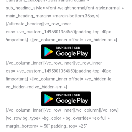
Sans|font_call:Open+Sans|variant:regular »
sub_heading_style= »font-weight:normal;font-style:normal; »
main_heading_margin= »margin-bottom:35px; »]
[/ultimate_heading][vc_row_inner
css= ».vc_custom_1495801354650{padding-top: 40px
!important;} »][vc_column_inner offset= »vc_hidden-xs »]
[/vc_column_inner][/vc_row_inner][vc_row_inner
css= ».vc_custom_1495801354650{padding-top: 40px
!important;} »][vc_column_inner offset= »vc_hidden-lg
vc_hidden-md vc_hidden-sm »]
[/vc_column_inner][/vc_row_inner][/vc_column][/vc_row]
[vc_row bg_type= »bg_color » bg_override= »ex-full »
margin_bottom= »-50″ padding_top= »25″