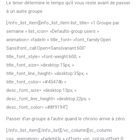
Le timer détermine le temps qu’il vous reste avant de passer
à un autre groupe.
[/info_list_item][info_list_item list_title= »1 Groupe par
semaine » list_icon= »Defaults-group users »
animation= »fadeIn » title_font= »font_family:Open
Sans|font_call:Open+Sans|variant:600″
title_font_style= »font-weight:600; »
title_font_size= »desktop:15px; »
title_font_line_height= »desktop:35px; »
title_font_color= »#45474b »
desc_font_size= »desktop:13px; »
desc_font_line_height= »desktop:22px; »
desc_font_color= »#8f9194″]
Passer d’un groupe à l’autre quand le chrono arrive à zéro.
[/info_list_item][/info_list][/vc_column][vc_column
css_animation= »fadeInUp » offset= »vc_col-lg-offset-0