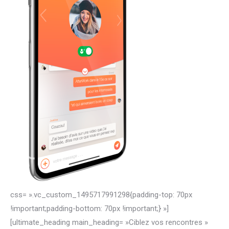
css= ».vc_custom_1495717991298{padding-top: 70px
!important;padding-bottom: 70px !important;} »]
[ultimate_heading main_heading= »Ciblez vos rencontres »