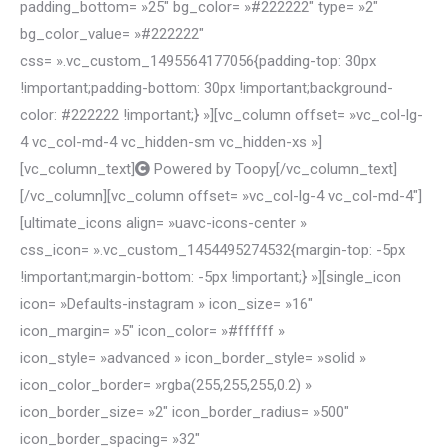
padding_bottom= »25″ bg_color= »#222222″ type= »2″
bg_color_value= »#222222″
css= ».vc_custom_1495564177056{padding-top: 30px
!important;padding-bottom: 30px !important;background-
color: #222222 !important;} »][vc_column offset= »vc_col-lg-
4 vc_col-md-4 vc_hidden-sm vc_hidden-xs »]
[vc_column_text]
Powered by Toopy[/vc_column_text]
[/vc_column][vc_column offset= »vc_col-lg-4 vc_col-md-4″]
[ultimate_icons align= »uavc-icons-center »
css_icon= ».vc_custom_1454495274532{margin-top: -5px
!important;margin-bottom: -5px !important;} »][single_icon
icon= »Defaults-instagram » icon_size= »16″
icon_margin= »5″ icon_color= »#ffffff »
icon_style= »advanced » icon_border_style= »solid »
icon_color_border= »rgba(255,255,255,0.2) »
icon_border_size= »2″ icon_border_radius= »500″
icon_border_spacing= »32″