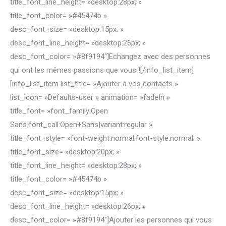
title_font_line_height= »desktop:28px; »
title_font_color= »#45474b »
desc_font_size= »desktop:15px; »
desc_font_line_height= »desktop:26px; »
desc_font_color= »#8f9194″]Echangez avec des personnes
qui ont les mêmes passions que vous ![/info_list_item]
[info_list_item list_title= »Ajouter à vos contacts »
list_icon= »Defaults-user » animation= »fadeIn »
title_font= »font_family:Open
Sans|font_call:Open+Sans|variant:regular »
title_font_style= »font-weight:normal;font-style:normal; »
title_font_size= »desktop:20px; »
title_font_line_height= »desktop:28px; »
title_font_color= »#45474b »
desc_font_size= »desktop:15px; »
desc_font_line_height= »desktop:26px; »
desc_font_color= »#8f9194″]Ajouter les personnes qui vous