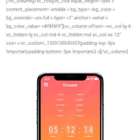
[/vc_column][/vc_row][vc_row equal_height= »yes »
content_placement= »middle » bg_type= »bg_color »
bg_override= »ex-full » type= »1″ anchor= »what »
bg_color_value= »#f8f8f9″][vc_column offset= »vc_col-lg-6
vc_hidden-lg vc_col-md-6 vc_hidden-md vc_col-xs-12″
css= ».vc_custom_1553130043557{padding-top: 0px
!important;padding-bottom: 0px !important;} »]
[/vc_column]