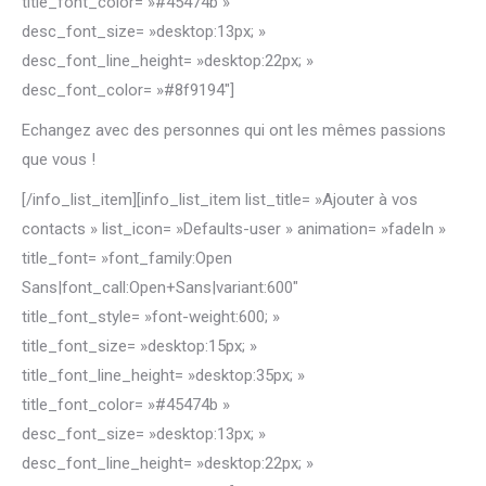
title_font_color= »#45474b »
desc_font_size= »desktop:13px; »
desc_font_line_height= »desktop:22px; »
desc_font_color= »#8f9194″]
Echangez avec des personnes qui ont les mêmes passions
que vous !
[/info_list_item][info_list_item list_title= »Ajouter à vos
contacts » list_icon= »Defaults-user » animation= »fadeIn »
title_font= »font_family:Open
Sans|font_call:Open+Sans|variant:600″
title_font_style= »font-weight:600; »
title_font_size= »desktop:15px; »
title_font_line_height= »desktop:35px; »
title_font_color= »#45474b »
desc_font_size= »desktop:13px; »
desc_font_line_height= »desktop:22px; »