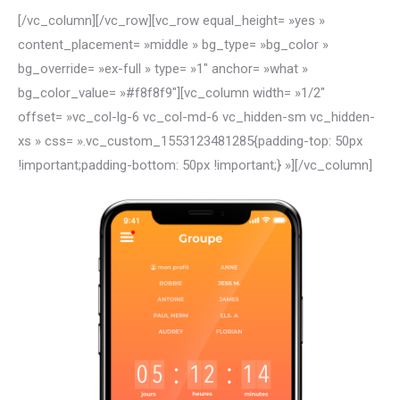
[/vc_column][/vc_row][vc_row equal_height= »yes »
content_placement= »middle » bg_type= »bg_color »
bg_override= »ex-full » type= »1″ anchor= »what »
bg_color_value= »#f8f8f9″][vc_column width= »1/2″
offset= »vc_col-lg-6 vc_col-md-6 vc_hidden-sm vc_hidden-
xs » css= ».vc_custom_1553123481285{padding-top: 50px
!important;padding-bottom: 50px !important;} »]
[/vc_column]