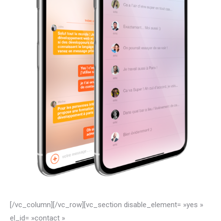
[/vc_column][/vc_row][vc_section disable_element= »yes »
el_id= »contact »