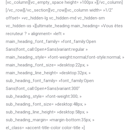
[vc_column][vc_empty_space height= »100px »][/vc_column]
[/vc_row][/vc_section][vc_row][vc_column width= »1/2″
offset= »vc_hidden-lg vc_hidden-md vc_hidden-sm
vc_hidden-xs »][ultimate_heading main_heading= »Vous êtes
recruteur ? » alignment= »left »
main_heading_font_family= »font_family:Open
Sans|font_call:Open+Sans|variant:regular »
main_heading_style= »font-weight:normal;font-style:normal; »
main_heading_font_size= »desktop:22px; »
main_heading_line_height= »desktop:32px; »
sub_heading_font_family= »font_family:Open
Sans|font_call:Open+Sans|variant:300″
sub_heading_style= »font-weight:300; »
sub_heading_font_size= »desktop:48px; »
sub_heading_line_height= »desktop:58px; »
sub_heading_margin= »margin-bottom:35px; »
el_class= »accent-title-color color-title »]