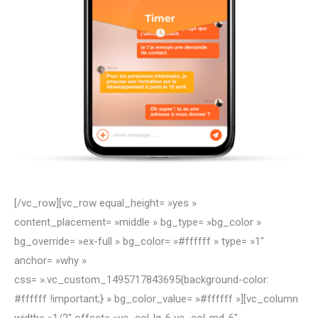
[/vc_row][vc_row equal_height= »yes »
content_placement= »middle » bg_type= »bg_color »
bg_override= »ex-full » bg_color= »#ffffff » type= »1″
anchor= »why »
css= ».vc_custom_1495717843695{background-color:
#ffffff !important;} » bg_color_value= »#ffffff »][vc_column