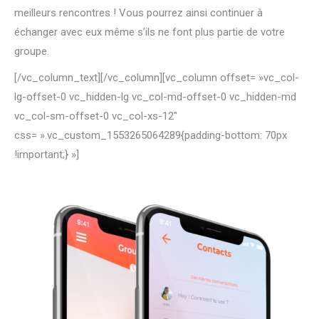
meilleurs rencontres ! Vous pourrez ainsi continuer à
échanger avec eux même s’ils ne font plus partie de votre
groupe.
[/vc_column_text][/vc_column][vc_column offset= »vc_col-
lg-offset-0 vc_hidden-lg vc_col-md-offset-0 vc_hidden-md
vc_col-sm-offset-0 vc_col-xs-12″
css= ».vc_custom_1553265064289{padding-bottom: 70px
!important;} »]