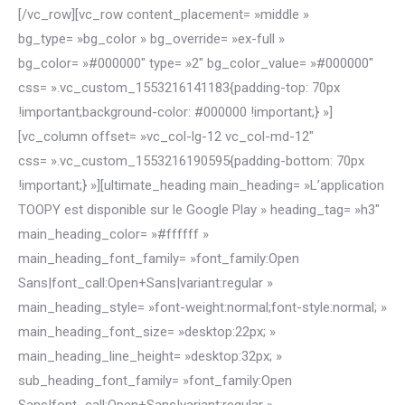
[/vc_row][vc_row content_placement= »middle »
bg_type= »bg_color » bg_override= »ex-full »
bg_color= »#000000″ type= »2″ bg_color_value= »#000000″
css= ».vc_custom_1553216141183{padding-top: 70px
!important;background-color: #000000 !important;} »]
[vc_column offset= »vc_col-lg-12 vc_col-md-12″
css= ».vc_custom_1553216190595{padding-bottom: 70px
!important;} »][ultimate_heading main_heading= »L’application
TOOPY est disponible sur le Google Play » heading_tag= »h3″
main_heading_color= »#ffffff »
main_heading_font_family= »font_family:Open
Sans|font_call:Open+Sans|variant:regular »
main_heading_style= »font-weight:normal;font-style:normal; »
main_heading_font_size= »desktop:22px; »
main_heading_line_height= »desktop:32px; »
sub_heading_font_family= »font_family:Open